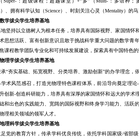
”（Super-：超级课程；超越课堂）+“多”（Multi-：
am）、拥有科学认知（Science）、时刻关注心灵（Mentalit
3.数学拔尖学生培养基地
基地坚持以立德树人为根本任务，培养具有国际视野、家国情怀
术思想活跃、富有创新意识且敢于挑战科学重大问题的数学青
焦课程教学团队专业化和可持续发展建设，探索具有中国特色的
4.物理学拔尖学生培养基地
秉承
“夯实基础、拓宽视野、分类培养、激励创新”的办学理念，
-学术风范感召
，打造光物理特色课程体系，前沿导向奠定理论
升创新
-创造科研能力
，培养具有深厚的家国情怀和远大的学术
础和出色的实践能力、宽阔的国际视野和终身学习能力、活跃
物理相关领域的领军人才。
.地理科学拔尖学生培养基地
立足党的教育方针，传承学科优良传统，依托学科国家级
/省部