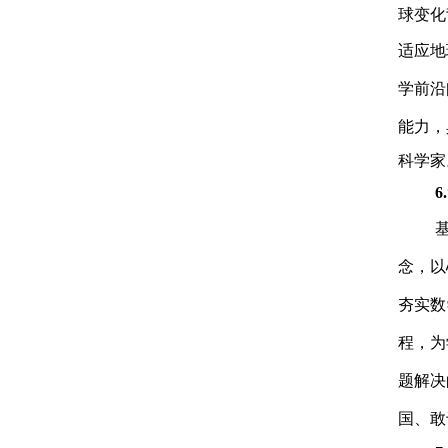
球变化
适应
地
学前沿
能力，
科学家
6
念，以
夯实数
程，为
题解决
国、敢