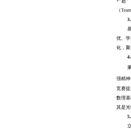
+“超
（Te
优、学
化，聚
强精神
竞赛提
数理基
其是光
5